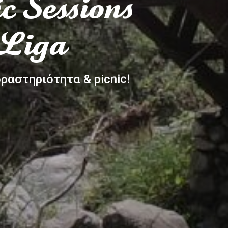
c Sessions
 Liga
ραστηριότητα & picnic!