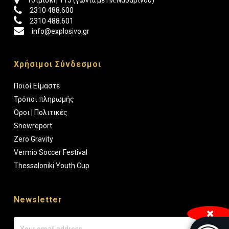
Τσιμισκή 115 (γωνία με Πλ.Ναυαρίνου)
2310 488.600
2310 488.601
info@explosivo.gr
Χρήσιμοι Σύνδεσμοι
Ποιοί Είμαστε
Τρόποι πληρωμής
Όροι | Πολιτικές
Snowreport
Zero Gravity
Vermio Soccer Festival
Thessaloniki Youth Cup
Newsletter
Μπάρα π