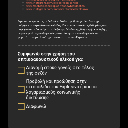
www.instagram.com/explosivoskischool
www.facebook.com/explosivosnowboardschool
www.instagram.com/snowboardschoolexplosivo
Εφόσον συμφωνείτε, τα δεδομένα θα διατηρηθούν για όσο διάστημα
υπάρχουν οι παραπάνω ιστοσελίδες. Για τα προσωπικά σας δεδομένα, σας
παρέχονται τα δικαιώματα πρόσβασης, διόρθωσης, διαγραφής και λήθης,
περιορισμού της επεξεργασίας, εναντίωσης στην επεξεργασία και
φορητότητας μετά από σχετικό σας αίτημα στο Explosivo.
Συμφωνώ στην χρήση του
οπτικοακουστικού υλικού για:
Διανομή στους γονείς στο τέλος
της σεζόν
Προβολή και προώθηση στην
ιστοσελίδα του Explosivo ή και σε
λογαριασμούς κοινωνικής
δικτύωσης
Διαφωνώ