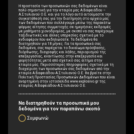
Η προστασία των προσωπικών σας δεδομένων είναι
πολύ σημαντική για την εταιρία μας Α.Βαφειάδου –
Α.Στυλιανού Ο.Ε. και για το λόγο αυτό αιτούμαστε την
συγκατάθεσή σας για την διατήρηση στο αρχείο μας
των δεδομένων που συλλέγουμε μέσω της παρακάτω
φόρμας αίτησης συμμετοχής σε ημερήσιες εκδρομές
με μαθήματα χιονοδρομίας, με σκοπό να σας παρέχουμε
ταξιδιωτικές και άλλες υπηρεσίες σχετικά με το
ενδιαφέρον που εκδηλώσατε. Τα δεδομένα θα
διατηρηθούν για 18 μήνες. Για τα προσωπικά σας
δεδομένα, σας παρέχεται το δικαίωμα πρόσβασης,
διόρθωσης, διαγραφής και λήθης, περιορισμού της
επεξεργασίας, εναντίωσης στην επεξεργασία και
φορητότητας μετά από σχετικό σας αίτημα στην
εταιρία μας. Περισσότερες πληροφορίες σχετικά με τη
διαχείριση των προσωπικών σας δεδομένων από την
εταιρία Α.Βαφειάδου-Α.Στυλιανού Ο.Ε. θα βρείτε στην
Πολιτική Προστασίας Προσωπικών Δεδομένων που είναι
αναρτημένη στην ιστοσελίδα www.explosivo.gr της
εταιρίας Α.Βαφειάδου-Α.Στυλιανού Ο.Ε.
Να διατηρηθούν τα προσωπικά μου
δεδομένα για τον παραπάνω σκοπό
Συμφωνώ