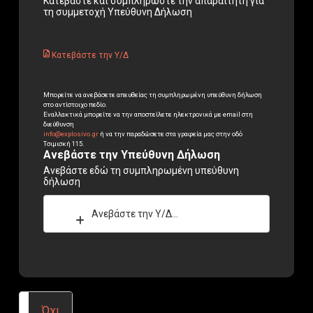
Κατεβάστε και συμπληρώστε την απαραίτητη για
τη συμμετοχή Υπεύθυνη Δήλωση
Κατεβάστε την Υ/Δ
Μπορείτε να ανεβάσετε απευθείας τη συμπληρωμένη υπεύθυνη δήλωση
στο αντίστοιχο πεδίο.
Εναλλακτικά μπορείτε να την αποστείλετε ηλεκτρονικά με email στη
διεύθυνση
info@explosivo.gr
ή να την παραδώσετε στα γραφεία μας στην οδό
Τσιμισκή 115.
Ανεβάστε την Υπεύθυνη Δήλωση
Ανεβάστε εδώ τη συμπληρωμένη υπεύθυνη
δήλωση
Ανεβάστε την Υ/Δ...
Όχι