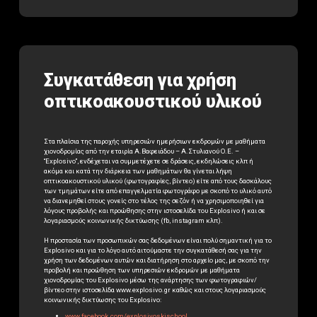
Συγκατάθεση για χρήση
οπτικοακουστικού υλικού
Στα πλαίσια της παροχής υπηρεσιών ημερήσιων εκδρομών με μαθήματα
χιονοδρομίας από την εταιρία Α.Βαφειάδου – Α.Στυλιανού Ο.Ε. –
“Explosivo”, ενδέχεται να συμμετέχετε σε δράσεις, εκδηλώσεις κλπ ή
ακόμα και κατά την διάρκεια των μαθημάτων θα γίνεται λήψη
οπτικοακουστικού υλικού (φωτογραφίες, βίντεο) είτε από τους δασκάλους
των τμημάτων είτε από επαγγελματία φωτογράφο με σκοπό το υλικό αυτό
να διανεμηθεί στους γονείς στο τέλος της σεζόν ή να χρησιμοποιηθεί για
λόγους προβολής και προώθησης στην ιστοσελίδα του Explosivo ή και σε
λογαριασμούς κοινωνικής δικτύωσης (fb, instagram κλπ).
Η προστασία των προσωπικών σας δεδομένων είναι πολύ σημαντική για το
Explosivo και για το λόγο αυτό αιτούμαστε την συγκατάθεσή σας για την
χρήση των δεδομένων αυτών και διατήρηση στο αρχείο μας, με σκοπό την
προβολή και προώθηση των υπηρεσιών εκδρομών με μαθήματα
χιονοδρομίας του Explosivo μέσω της ανάρτησης των φωτογραφιών/
βίντεο στην ιστοσελίδα www.explosivo.gr καθώς και στους λογαριασμούς
κοινωνικής δικτύωσης του Explosivo:
www.facebook.com/explosivoskischool