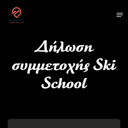
Skip
Menu
to
main
content
Δήλωση
συμμετοχής Ski
School