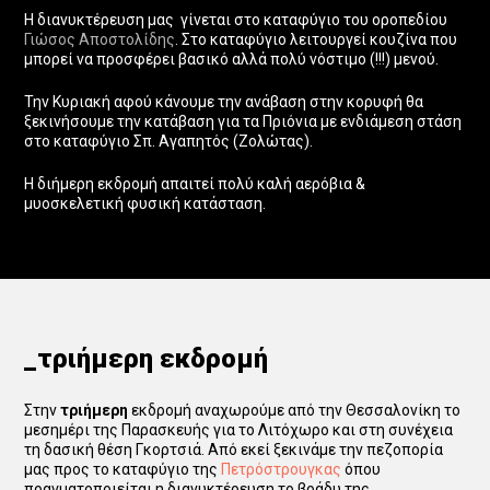
Η διανυκτέρευση μας γίνεται στο καταφύγιο του οροπεδίου
Γιώσος Αποστολίδης
. Στο καταφύγιο λειτουργεί κουζίνα που
μπορεί να προσφέρει βασικό αλλά πολύ νόστιμο (!!!) μενού.
Την Κυριακή αφού κάνουμε την ανάβαση στην κορυφή θα
ξεκινήσουμε την κατάβαση για τα Πριόνια με ενδιάμεση στάση
στο καταφύγιο Σπ. Αγαπητός (Ζολώτας).
Η διήμερη εκδρομή απαιτεί πολύ καλή αερόβια &
μυοσκελετική φυσική κατάσταση.
_τριήμερη εκδρομή
Στην
τριήμερη
εκδρομή αναχωρούμε από την Θεσσαλονίκη το
μεσημέρι της Παρασκευής για το Λιτόχωρο και στη συνέχεια
τη δασική θέση Γκορτσιά. Από εκεί ξεκινάμε την πεζοπορία
μας προς το καταφύγιο της
Πετρόστρουγκας
όπου
πραγματοποιείται η διανυκτέρευση το βράδυ της