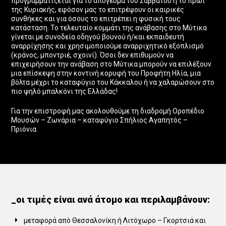
προγραμματίζεται για το απόγευμα του Σαββάτου ή το πρωί
της Κυριακής, εφόσον μας το επιτρέψουν οι καιρικές
συνθήκες και για όσους το επιτρέπει η φυσική τους
κατάσταση. Το τελευταίο κομμάτι της ανάβασης στο Μύτικα
γίνεται με συνοδεία οδηγού βουνού ή/και εκπαιδευτή
αναρρίχησης και χρησιμοποιούμε αναρριχητικό εξοπλισμό
(κράνος, μποντριέ, σχοινί). Όσοι δεν επιθυμούν να
επιχειρήσουν την ανάβαση στο Μύτικα μπορούν να επιλέξουν
μια επίσκεψη στην κοντινή κορυφή του Προφήτη Ηλία, μια
βόλτα μέχρι το καταφύγιο του Κάκκαλου ή να χαλαρώσουν στο
πιο ψηλό μπαλκόνι της Ελλάδας!
Για την επιστροφή μας ακολουθούμε τη διαδρομή Οροπέδιο
Μουσών – Ζωνάρια – καταφύγιο Σπήλιος Αγαπητός –
Πριόνια.
_οι τιμές είναι ανά άτομο και περιλαμβάνουν:
μεταφορά από Θεσσαλονίκη ή Λιτόχωρο – Γκορτσιά και