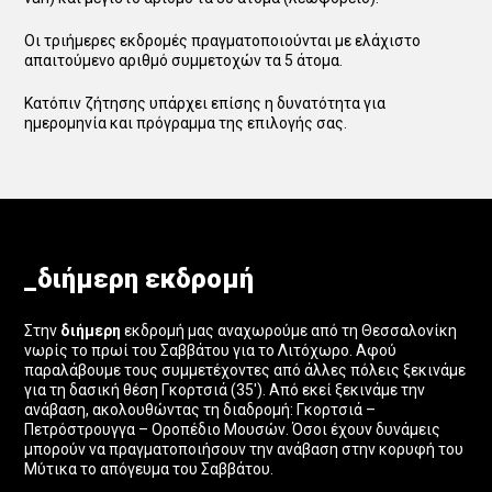
Οι τριήμερες εκδρομές πραγματοποιούνται με ελάχιστο
απαιτούμενο αριθμό συμμετοχών τα 5 άτομα.
Κατόπιν ζήτησης υπάρχει επίσης η δυνατότητα για
ημερομηνία και πρόγραμμα της επιλογής σας.
_διήμερη εκδρομή
Στην
διήμερη
εκδρομή μας αναχωρούμε από τη Θεσσαλονίκη
νωρίς το πρωί του Σαββάτου για το Λιτόχωρο. Αφού
παραλάβουμε τους συμμετέχοντες από άλλες πόλεις ξεκινάμε
για τη δασική θέση Γκορτσιά (35′). Από εκεί ξεκινάμε την
ανάβαση, ακολουθώντας τη διαδρομή: Γκορτσιά –
Πετρόστρουγγα – Οροπέδιο Μουσών. Όσοι έχουν δυνάμεις
μπορούν να πραγματοποιήσουν την ανάβαση στην κορυφή του
Μύτικα το απόγευμα του Σαββάτου.