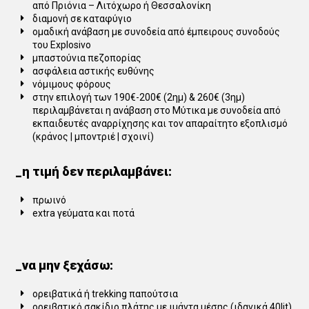
από Πριόνια – Λιτόχωρο ή Θεσσαλονίκη
διαμονή σε καταφύγιο
ομαδική ανάβαση με συνοδεία από έμπειρους συνοδούς
του Explosivo
μπαστούνια πεζοπορίας
ασφάλεια αστικής ευθύνης
νόμιμους φόρους
στην επιλογή των 190€-200€ (2ημ) & 260€ (3ημ)
περιλαμβάνεται η ανάβαση στο Μύτικα με συνοδεία από
εκπαιδευτές αναρρίχησης και τον απαραίτητο εξοπλισμό
(κράνος | μποντριέ | σχοινί)
_η τιμή δεν περιλαμβάνει:
πρωινό
extra γεύματα και ποτά
_να μην ξεχάσω:
ορειβατικά ή trekking παπούτσια
ορειβατικό σακίδιο πλάτης με ιμάντα μέσης (ιδανικά 40lit)