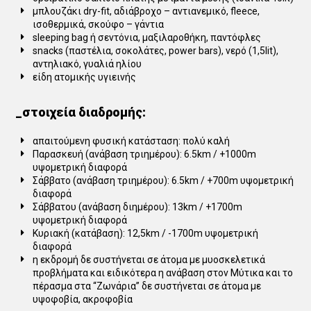
μπλουζάκι dry-fit, αδιάβροχο – αντιανεμικό, fleece,
ισοθερμικά, σκούφο – γάντια
sleeping bag ή σεντόνια, μαξιλαροθήκη, παντόφλες
snacks (παστέλια, σοκολάτες, power bars), νερό (1,5lit),
αντηλιακό, γυαλιά ηλίου
είδη ατομικής υγιεινής
_στοιχεία διαδρομής:
απαιτούμενη φυσική κατάσταση: πολύ καλή
Παρασκευή (ανάβαση τριημέρου): 6.5km / +1000m
υψομετρική διαφορά
Σάββατο (ανάβαση τριημέρου): 6.5km / +700m υψομετρική
διαφορά
Σάββατου (ανάβαση διημέρου): 13km / +1700m
υψομετρική διαφορά
Κυριακή (κατάβαση): 12,5km / -1700m υψομετρική
διαφορά
η εκδρομή δε συστήνεται σε άτομα με μυοσκελετικά
προβλήματα και ειδικότερα η ανάβαση στον Μύτικα και το
πέρασμα στα “Ζωνάρια” δε συστήνεται σε άτομα με
υψοφοβία, ακροφοβία