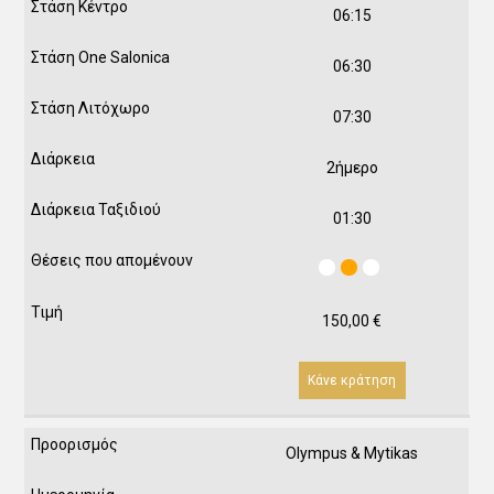
06:15
06:30
07:30
2ήμερο
01:30
150,00
€
Κάνε κράτηση
Olympus & Mytikas