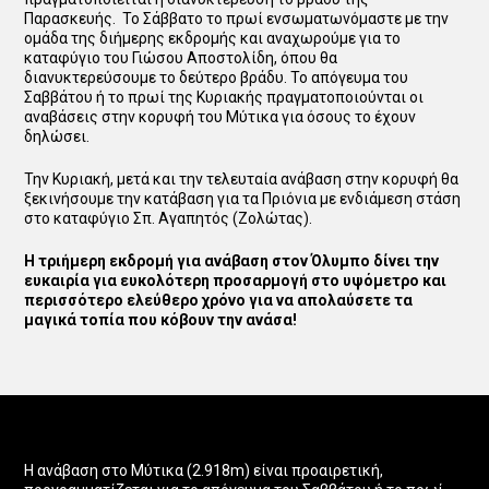
Παρασκευής. Το Σάββατο το πρωί ενσωματωνόμαστε με την
ομάδα της διήμερης εκδρομής και αναχωρούμε για το
καταφύγιο του Γιώσου Αποστολίδη, όπου θα
διανυκτερεύσουμε το δεύτερο βράδυ. Το απόγευμα του
Σαββάτου ή το πρωί της Κυριακής πραγματοποιούνται οι
αναβάσεις στην κορυφή του Μύτικα για όσους το έχουν
δηλώσει.
Την Κυριακή, μετά και την τελευταία ανάβαση στην κορυφή θα
ξεκινήσουμε την κατάβαση για τα Πριόνια με ενδιάμεση στάση
στο καταφύγιο Σπ. Αγαπητός (Ζολώτας).
Η τριήμερη εκδρομή για ανάβαση στον Όλυμπο δίνει την
ευκαιρία για ευκολότερη προσαρμογή στο υψόμετρο και
περισσότερο ελεύθερο χρόνο για να απολαύσετε τα
μαγικά τοπία που κόβουν την ανάσα!
Η ανάβαση στο Μύτικα (2.918m) είναι προαιρετική,